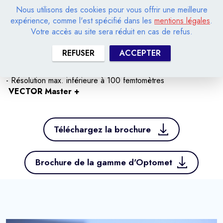
objectif 380x180x148
Nous utilisons des cookies pour vous offrir une meilleure
- Poids: env.8Kg
expérience, comme l'est spécifié dans les
mentions légales
.
- Montage: Filetage pour trepied standard
Votre accès au site sera réduit en cas de refus.
- Alimentation: 110-240V CA (50-60Hz) ou 12 V CC
(Batterie)
REFUSER
ACCEPTER
- Consomation d'énergie: 37 watts
- Plage de température:0°C à 40°C
- Résolution max. inférieure à 100 femtomètres
VECTOR Master +
Téléchargez la brochure
Brochure de la gamme d'Optomet